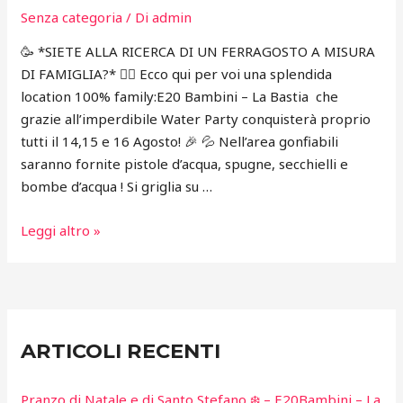
Senza categoria
/ Di
admin
🥳 *SIETE ALLA RICERCA DI UN FERRAGOSTO A MISURA
DI FAMIGLIA?* 👉🏻 Ecco qui per voi una splendida
location 100% family:E20 Bambini – La Bastia che
grazie all’imperdibile Water Party conquisterà proprio
tutti il 14,15 e 16 Agosto! 🎉 💦 Nell’area gonfiabili
saranno fornite pistole d’acqua, spugne, secchielli e
bombe d’acqua ! Si griglia su …
Water
Leggi altro »
e
Schiuma
Party
di
Ferragosto
ARTICOLI RECENTI
–
Grigliata
Pranzo di Natale e di Santo Stefano ❄️ – E20Bambini – La