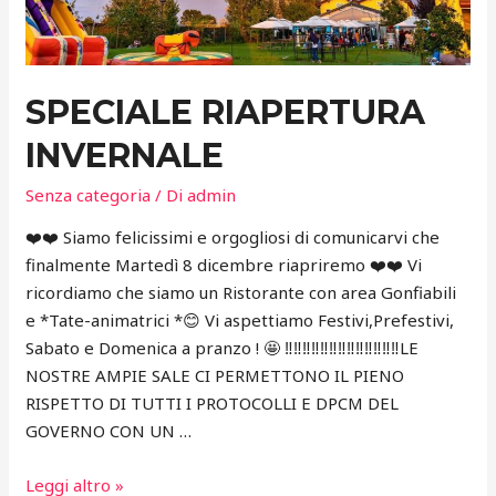
SPECIALE RIAPERTURA
INVERNALE
Senza categoria
/ Di
admin
❤️❤️ Siamo felicissimi e orgogliosi di comunicarvi che
finalmente Martedì 8 dicembre riapriremo ❤️❤️ Vi
ricordiamo che siamo un Ristorante con area Gonfiabili
e *Tate-animatrici *😊 Vi aspettiamo Festivi,Prefestivi,
Sabato e Domenica a pranzo ! 🤩 ‼️‼️‼️‼️‼️‼️‼️‼️‼️‼️‼️‼️‼️LE
NOSTRE AMPIE SALE CI PERMETTONO IL PIENO
RISPETTO DI TUTTI I PROTOCOLLI E DPCM DEL
GOVERNO CON UN …
Speciale
Leggi altro »